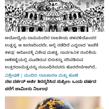
ಅಯೋಧ್ಯೆಯ ರಾಮಮಂದಿರ ರಾಜಕೀಯ ಚಳವಳಿಯೊಂದರ
ಉತ್ಪನ್ನ. ಆ ಕಾರಣದಿಂದಲೇ, ಅಲ್ಲಿ ನಡೆದಿದೆ ಎನ್ನಲಾದ 'ಕಾಣಿಕೆ
ಕಳವು' ಆರೋಪಕ್ಕೆ ವಿಶೇಷ ಮಹತ್ವ. ಸಾರ್ವಜನಿಕ ನಂಬಿಕೆಯ
ಅಣೆಕಟ್ಟೆಯಲ್ಲಿ ಮೂಡಿರುವ ಬಿರುಕನ್ನು ಸರಿಪಡಿಸುವ
ಉತ್ತರದಾಯಿತ್ವವನ್ನು ಸಂಬಂಧಿಸಿದವರು ಹೊರಲೇಬೇಕಾಗಿದೆ..
ವಿಶ್ಲೇಷಣೆ | ಮಂದಿರ: ರಾಜಕಾರಣ ಮತ್ತು ಹೊಣೆ
ನಟ ದರ್ಶನ್‌ ಅರ್ಜಿ ತಿರಸ್ಕರಿಸಿದ ಸುಪ್ರೀಂ: ಒಂದು ವರ್ಷದ
ವರೆಗೆ ಜಾಮೀನು ನಿರ್ಬಂಧ