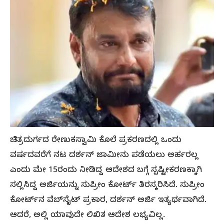
ಚಿತ್ರದುರ್ಗದ ರೇಣುಕಸ್ವಾಮಿ ಕೊಲೆ ಪ್ರಕರಣದಲ್ಲಿ ಒಂದು
ವರ್ಷದವರೆಗೆ ನಟ ದರ್ಶನ್‌ ಜಾಮೀನು ಪಡೆಯಲು ಅರ್ಹರಲ್ಲ
ಎಂದು ಮೇ 15ರಂದು ನೀಡಿದ್ದ ಆದೇಶದ ಬಗ್ಗೆ ಸ್ಪಷ್ಟೀಕರಣಕ್ಕಾಗಿ
ಸಲ್ಲಿಸಿದ್ದ ಅರ್ಜಿಯನ್ನು ಸುಪ್ರೀಂ ಕೋರ್ಟ್ ತಿರಸ್ಕರಿಸಿದೆ. ಸುಪ್ರೀಂ
ಕೋರ್ಟ್‌ನ ವೆಬ್‌ಸೈಟ್‌ ಪ್ರಕಾರ, ದರ್ಶನ್‌ ಅರ್ಜಿ ಇತ್ಯರ್ಥವಾಗಿದೆ.
ಆದರೆ, ಅಲ್ಲಿ ಯಾವುದೇ ಲಿಖಿತ ಆದೇಶ ಲಭ್ಯವಿಲ್ಲ.