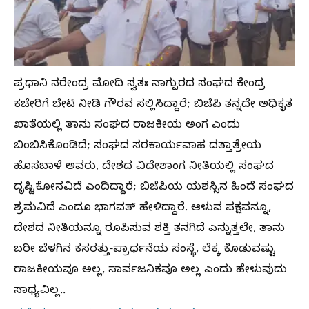
ಪ್ರಧಾನಿ ನರೇಂದ್ರ ಮೋದಿ ಸ್ವತಃ ನಾಗ್ಪುರದ ಸಂಘದ ಕೇಂದ್ರ
ಕಚೇರಿಗೆ ಭೇಟಿ ನೀಡಿ ಗೌರವ ಸಲ್ಲಿಸಿದ್ದಾರೆ; ಬಿಜೆಪಿ ತನ್ನದೇ ಅಧಿಕೃತ
ಖಾತೆಯಲ್ಲಿ ತಾನು ಸಂಘದ ರಾಜಕೀಯ ಅಂಗ ಎಂದು
ಬಿಂಬಿಸಿಕೊಂಡಿದೆ; ಸಂಘದ ಸರಕಾರ್ಯವಾಹ ದತ್ತಾತ್ರೇಯ
ಹೊಸಬಾಳೆ ಅವರು, ದೇಶದ ವಿದೇಶಾಂಗ ನೀತಿಯಲ್ಲಿ ಸಂಘದ
ದೃಷ್ಟಿಕೋನವಿದೆ ಎಂದಿದ್ದಾರೆ; ಬಿಜೆಪಿಯ ಯಶಸ್ಸಿನ ಹಿಂದೆ ಸಂಘದ
ಶ್ರಮವಿದೆ ಎಂದೂ ಭಾಗವತ್ ಹೇಳಿದ್ದಾರೆ. ಆಳುವ ಪಕ್ಷವನ್ನೂ,
ದೇಶದ ನೀತಿಯನ್ನೂ ರೂಪಿಸುವ ಶಕ್ತಿ ತನಗಿದೆ ಎನ್ನುತ್ತಲೇ, ತಾನು
ಬರೀ ಬೆಳಗಿನ ಕಸರತ್ತು-ಪ್ರಾರ್ಥನೆಯ ಸಂಸ್ಥೆ, ಲೆಕ್ಕ ಕೊಡುವಷ್ಟು
ರಾಜಕೀಯವೂ ಅಲ್ಲ, ಸಾರ್ವಜನಿಕವೂ ಅಲ್ಲ ಎಂದು ಹೇಳುವುದು
ಸಾಧ್ಯವಿಲ್ಲ..