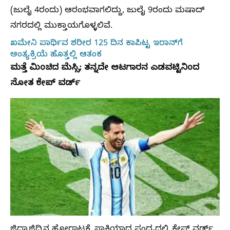
(ಜುಲೈ 4ರಂದು) ಆರಂಭವಾಗಲಿದ್ದು, ಜುಲೈ 9ರಂದು ಮಷಾದ್‌
ನಗರದಲ್ಲಿ ಮುಕ್ತಾಯಗೊಳ್ಳಲಿವೆ.
ಖಮೇನಿ ಪಾರ್ಥಿವ ಶರೀರ 125 ದಿನ ಕಾಪಿಟ್ಟ ಇರಾನ್‌ಗೆ
ಅಂತ್ಯಕ್ರಿಯೆ ಹೊತ್ತಲ್ಲಿ ಆತಂಕ
ಮತ್ತೆ ಮಿಂಚಿದ ಮೆಸ್ಸಿ; ತನ್ನದೇ ಆಟಗಾರನ ಎಡವಟ್ಟಿನಿಂದ
ಸೋತ ಕೇಪ್‌ ವರ್ಡ್