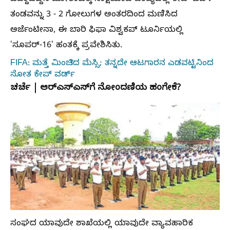
ಜಿದ್ದಾಜಿದ್ದಿನ ಹೋರಾಟಕ್ಕೆ ಸಾಕ್ಷಿಯಾದ ಪಂದ್ಯದಲ್ಲಿ ಕೇಪ್‌ ವರ್ಡ್
ತಂಡವನ್ನು 3 - 2 ಗೋಲುಗಳ ಅಂತರದಿಂದ ಮಣಿಸಿದ
ಅರ್ಜೆಂಟೀನಾ, ಈ ಬಾರಿ ಫಿಫಾ ವಿಶ್ವಕಪ್‌ ಟೂರ್ನಿಯಲ್ಲಿ
'ಸೂಪರ್‌-16' ಹಂತಕ್ಕೆ ಪ್ರವೇಶಿಸಿತು.
FIFA: ಮತ್ತೆ ಮಿಂಚಿದ ಮೆಸ್ಸಿ; ತನ್ನದೇ ಆಟಗಾರನ ಎಡವಟ್ಟಿನಿಂದ
ಸೋತ ಕೇಪ್‌ ವರ್ಡ್
ಚರ್ಚೆ | ಆರ್‌ಎಸ್‌ಎಸ್‌ಗೆ ನೋಂದಣಿಯ ಹಂಗೇಕೆ?
ಸಂಘದ ಯಾವುದೇ ಶಾಖೆಯಲ್ಲಿ ಯಾವುದೇ ವ್ಯಾವಹಾರಿಕ