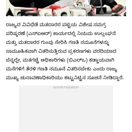
ರಾಜ್ಯದ ವಿವಿಧೆಡೆ ಮತದಾರರ ಪಟ್ಟಿಯ ವಿಶೇಷ ಸಮಗ್ರ
ಪರಿಷ್ಕರಣೆ (ಎಸ್‌ಐಆರ್‌) ಕಾರ್ಯದಲ್ಲಿ ನಿಯಮ ಉಲ್ಲಂಘನೆ
ಮತ್ತು ಮತದಾರರ ಗುಂಪು ಸೇರಿಸಿ ಗಣತಿ ನಮೂನೆಗಳನ್ನು
ಸಾಮೂಹಿಕವಾಗಿ ವಿತರಿಸುತ್ತಿರುವ ಪ್ರಕರಣಗಳು ವರದಿಯಾದ
ಬೆನ್ನಲ್ಲೇ, ಮತಗಟ್ಟೆ ಅಧಿಕಾರಿಗಳು (ಬಿಎಲ್‌ಒ) ಕಡ್ಡಾಯವಾಗಿ
ಮನೆಗಳಿಗೆ ತೆರಳಿ ಗಣತಿ ನಮೂನೆ ವಿತರಿಸಬೇಕು ಎಂದು ರಾಜ್ಯ
ಮುಖ್ಯ ಚುನಾವಣಾಧಿಕಾರಿಯು ಕಟ್ಟುನಿಟ್ಟಿನ ಸೂಚನೆ ನೀಡಿದ್ದಾರೆ.
ADVERTISEMENT